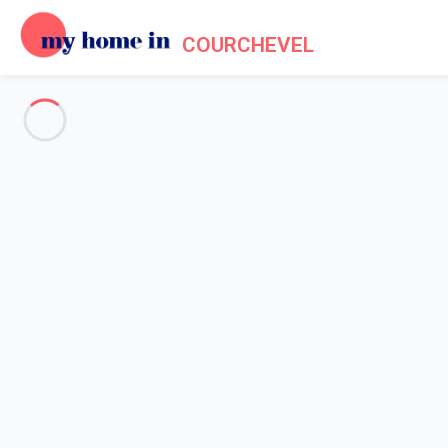
COURCHEVEL
Voir toutes les photos
Aperçu
Description
Carte
Tarifs et disponibilités
Avis (6)
Accueil
Location appartement Courchevel
Appartement 2 chambres Courchevel
Appartement 2 chambres Cour